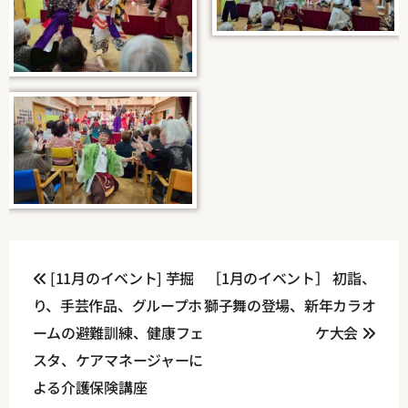
投
[11月のイベント] 芋掘
［1月のイベント］ 初詣、
稿
り、手芸作品、グループホ
獅子舞の登場、新年カラオ
ナ
ームの避難訓練、健康フェ
ケ大会
ビ
スタ、ケアマネージャーに
よる介護保険講座
ゲ