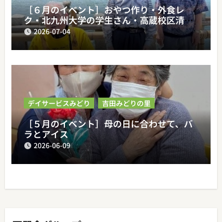
［６月のイベント］おやつ作り・外食レ
ク・北九州大学の学生さん・高蔵校区清掃
活動
2026-07-04
デイサービスみどり
吉田みどりの里
［５月のイベント］母の日に合わせて、バ
ラとアイス
2026-06-09