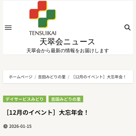
内
容
を
ス
キ
天翠会ニュース
ッ
天翠会から最新の情報をお届けします
プ
ホームページ
吉田みどりの里
［12月のイベント］大忘年会！
デイサービスみどり
吉田みどりの里
［12月のイベント］大忘年会！
2026-01-15