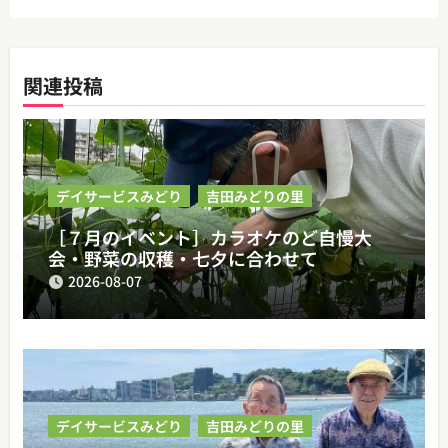
ー
シ
関連投稿
ョ
ン
デイサービスみどり
吉田みどりの里
［７月のイベント］カラオケのど自慢大
会・野菜の収穫・七夕に合わせて
2026-08-07
デイサービスみどり
吉田みどりの里